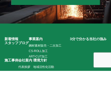
新着情報
事業案内
3分で分かる当社の強み
スタッフブログ
鋼材素材販売・二次加工
CS-ROLL加工
ART-CUT加工
施工事例
会社案内
環境方針
代表挨拶
地域活性化活動
経営方針
当社の歴史
お問い合わせ
採用特設サイト