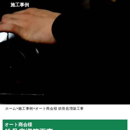
施工事例
ホーム
>
施工事例
>
オート商会様 鉄骨庇増築工事
オート商会様