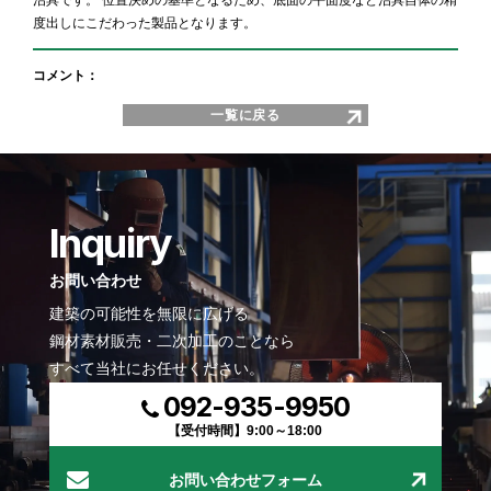
治具です。 位置決めの基準となるため、底面の平面度など治具自体の精
度出しにこだわった製品となります。
コメント：
一覧に戻る
Inquiry
お問い合わせ
建築の可能性を無限に広げる
鋼材素材販売・二次加工のことなら
すべて当社にお任せください。
092-935-9950
【受付時間】9:00～18:00
お問い合わせフォーム