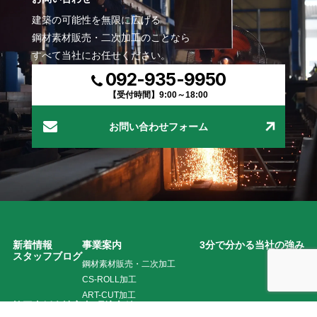
建築の可能性を無限に広げる
鋼材素材販売・二次加工のことなら
すべて当社にお任せください。
092-935-9950
【受付時間】9:00～18:00
お問い合わせフォーム
新着情報
事業案内
3分で分かる当社の強み
スタッフブログ
鋼材素材販売・二次加工
CS-ROLL加工
ART-CUT加工
施工事例
会社案内
環境方針